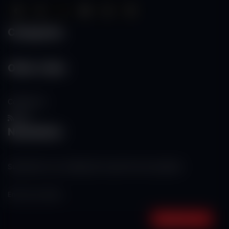
Categories
Other Links
Contact Us
RSS
Newsletter
Subscribe to our mailing list to get the new updates!
Subscribe now!